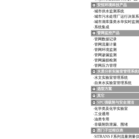
安恒环境科技产品
·
城市供水监测系统
·
城市污水处理厂运行决策系
·
城市湖库藻类水华实时监测
·
系统集成
管网监控产品
·
管网数据记录
·
管网流量计量
·
管网环境监测
·
管网渗漏监测
·
管网漏损检测
·
管网压力管理
水质分析实验室管理系统L
·
水文实验室管理系统
·
自来水实验室管理系统
选型方案
其它
SPC强吸附与安全清洁
·
化学类及化学实验室
·
工业通用
·
油类专用
·
非吸附防泄漏、围堵
西门子过程仪表
·
SITRANS F系列流量测量