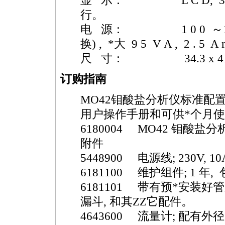
显 示： L C D, 3
行。
电 源： 1 0 0 ～11 5 /2 
换) ,
*
大 9 5 V A , 2 . 5
尺 寸： 34.3 x 41.9 x
订购指南
MO42
钼酸盐分析仪标准配
用户操作手册和可供
*
个月使
6180004
MO42
钼酸盐分
附件
5448900 电源线; 230V, 10A,
6181100 维护组件; 1 年,
6181101 带有预
*
安装好管
漏斗, 和其ZZ它配件。
4643600 流量计; 配有外径