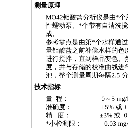
测量原理
MO42
钼酸盐分析仪是由
*
个
性蠕动泵、
*
个带有自清洗搅
成。
参考零点是由第
*
个水样通过
量钼酸盐之前补偿水样的色
进行搅拌，直到样品变色。
度，并与存储的校准曲线进
池，整个测量周期每隔2.5 
技术指标
量 程： 0～5 mg/L
准确度： ±5% 或 ±0.05
精 度： ±3% 或 0.03 
*
小检测限： 0.03 mg/