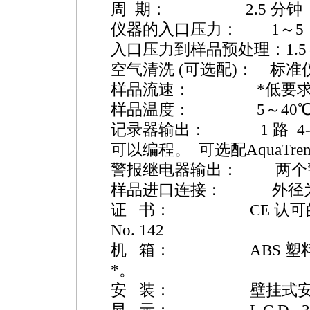
周 期： 2.5 分钟
仪器的入口压力： 1～5 psig 
入口压力到样品预处理：1.5～7
空气清洗 (可选配)： 标
样品流速：
*
低要求为
样品温度： 5～40
记录器输出： 1 路 4-20 
可以编程。 可选配AquaTre
警报继电器输出： 两个
样品进口连接： 外径为1/4
证 书： CE 认可的 ETL U
No. 142
机 箱： ABS 塑料 ,
*
。
安 装： 壁挂式安