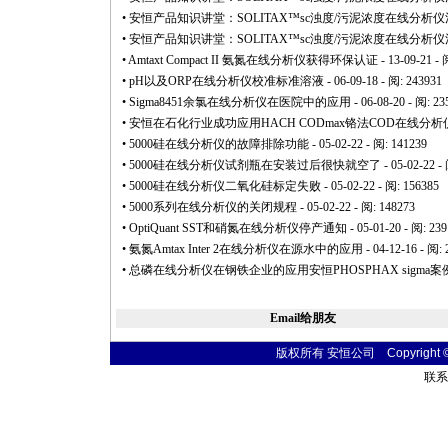
•
安恒产品知识讲堂：SOLITAX™sc浊度/污泥浓度在线分析
•
安恒产品知识讲堂：SOLITAX™sc浊度/污泥浓度在线分析
•
Amtaxt Compact II 氨氮在线分析仪获得环保认证
- 13-09-21 - 
•
pH以及ORP在线分析仪校准标准溶液
- 06-09-18 - 阅: 243931
•
Sigma8451余氯在线分析仪在医院中的应用
- 06-08-20 - 阅: 23
•
安恒在石化行业成功应用HACH CODmax铬法COD在线分析
•
5000硅在线分析仪的故障排除功能
- 05-02-22 - 阅: 141239
•
5000硅在线分析仪试剂瓶在安装过后很快就空了
- 05-02-22 -
•
5000硅在线分析仪二氧化硅标定失败
- 05-02-22 - 阅: 156385
•
5000系列在线分析仪的关闭规程
- 05-02-22 - 阅: 148273
•
OptiQuant SST和硝氮在线分析仪停产通知
- 05-01-20 - 阅: 23
•
氨氮Amtax Inter 2在线分析仪在源水中的应用
- 04-12-16 - 阅:
•
总磷在线分析仪在钢铁企业的应用安恒PHOSPHAX sigma案
Email给朋友
版权所有 安恒公司 Copyright © 20
联系电