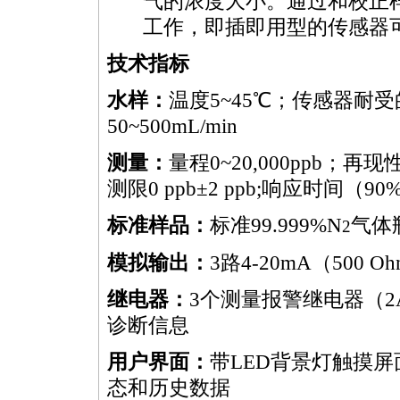
气的浓度大小。通过和校正
工作，即插即用型的传感器
技术指标
水样：
温度5~45℃；传感器耐受的
50~500mL/min
测量：
量程0~20,000ppb；再现
测限0 ppb±2 ppb;响应时间（90
标准样品：
标准99.999%N
气体
2
模拟输出：
3路4-20mA（500 O
继电器：
3个测量报警继电器（2A-
诊断信息
用户界面：
带LED背景灯触摸
态和历史数据