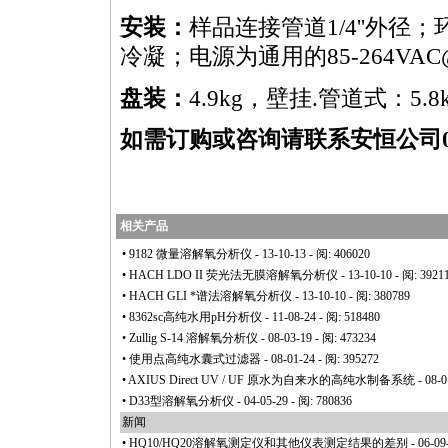
安装：
样品连接管道1/4''外径；
冷凝；电源为通用的
85-264VAC
盘装：
4.9kg，壁挂.管道式：5.8
如需订购或咨询请联系安恒公司010-
相关产品
•
9182 微量溶解氧分析仪
- 13-10-13 - 阅: 406020
•
HACH LDO II 荧光法无膜溶解氧分析仪
- 13-10-10 - 阅: 3921
•
HACH GLI
*
谱法溶解氧分析仪
- 13-10-10 - 阅: 380789
•
8362sc高纯水用pH分析仪
- 11-08-24 - 阅: 518480
•
Zullig S-14 溶解氧分析仪
- 08-03-19 - 阅: 473234
•
使用点高纯水囊式过滤器
- 08-01-24 - 阅: 395272
•
AXIUS Direct UV / UF 原水为自来水的高纯水制备系统
- 08-0
•
D33型溶解氧分析仪
- 04-05-29 - 阅: 780836
新闻
•
HQ10/HQ20溶解氧测定仪和其他仪表测定结果的差别
- 06-09