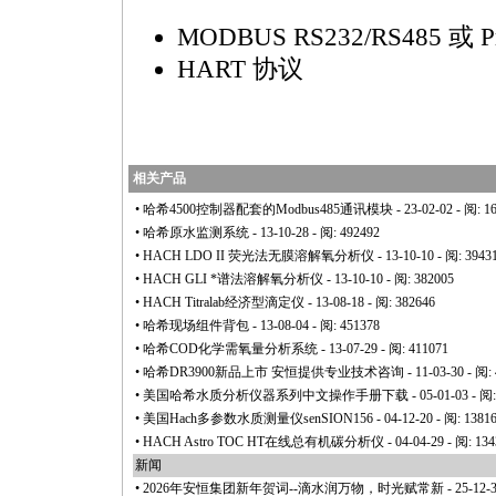
MODBUS RS232/RS485 或 Pr
HART 协议
相关产品
•
哈希4500控制器配套的Modbus485通讯模块
- 23-02-02 - 阅: 1
•
哈希原水监测系统
- 13-10-28 - 阅: 492492
•
HACH LDO II 荧光法无膜溶解氧分析仪
- 13-10-10 - 阅: 3943
•
HACH GLI
*
谱法溶解氧分析仪
- 13-10-10 - 阅: 382005
•
HACH Titralab经济型滴定仪
- 13-08-18 - 阅: 382646
•
哈希现场组件背包
- 13-08-04 - 阅: 451378
•
哈希COD化学需氧量分析系统
- 13-07-29 - 阅: 411071
•
哈希DR3900新品上市 安恒提供专业技术咨询
- 11-03-30 - 阅:
•
美国哈希水质分析仪器系列中文操作手册下载
- 05-01-03 - 阅
•
美国Hach多参数水质测量仪senSION156
- 04-12-20 - 阅: 1381
•
HACH Astro TOC HT在线总有机碳分析仪
- 04-04-29 - 阅: 13
新闻
•
2026年安恒集团新年贺词--滴水润万物，时光赋常新
- 25-12-