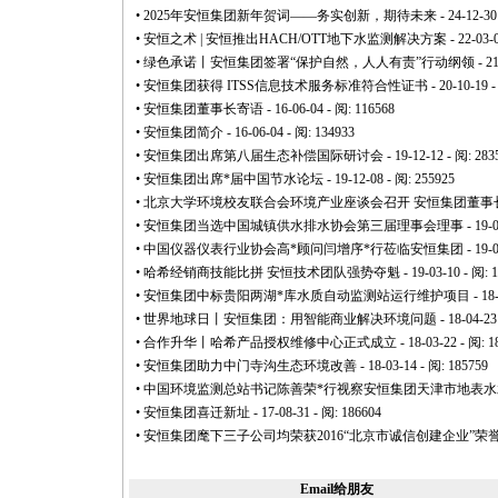
•
2025年安恒集团新年贺词——务实创新，期待未来
- 24-12-30
•
安恒之术 | 安恒推出HACH/OTT地下水监测解决方案
- 22-03-
•
绿色承诺丨安恒集团签署“保护自然，人人有责”行动纲领
- 2
•
安恒集团获得 ITSS信息技术服务标准符合性证书
- 20-10-19 
•
安恒集团董事长寄语
- 16-06-04 - 阅: 116568
•
安恒集团简介
- 16-06-04 - 阅: 134933
•
安恒集团出席第八届生态补偿国际研讨会
- 19-12-12 - 阅: 283
•
安恒集团出席
*
届中国节水论坛
- 19-12-08 - 阅: 255925
•
北京大学环境校友联合会环境产业座谈会召开 安恒集团董事
•
安恒集团当选中国城镇供水排水协会第三届理事会理事
- 19-
•
中国仪器仪表行业协会高
*
顾问闫增序
*
行莅临安恒集团
- 19-
•
哈希经销商技能比拼 安恒技术团队强势夺魁
- 19-03-10 - 阅: 
•
安恒集团中标贵阳两湖
*
库水质自动监测站运行维护项目
- 18
•
世界地球日丨安恒集团：用智能商业解决环境问题
- 18-04-23
•
合作升华丨哈希产品授权维修中心正式成立
- 18-03-22 - 阅: 
•
安恒集团助力中门寺沟生态环境改善
- 18-03-14 - 阅: 185759
•
中国环境监测总站书记陈善荣
*
行视察安恒集团天津市地表水
•
安恒集团喜迁新址
- 17-08-31 - 阅: 186604
•
安恒集团麾下三子公司均荣获2016“北京市诚信创建企业”荣
Email给朋友