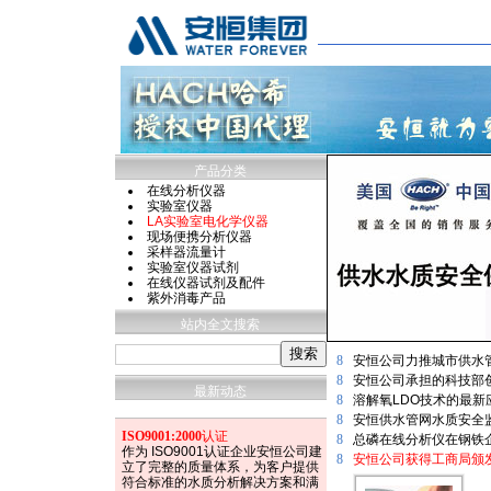
产品分类
在线分析仪器
实验室仪器
LA实验室电化学仪器
现场便携分析仪器
采样器流量计
实验室仪器试剂
在线仪器试剂及配件
紫外消毒产品
站内全文搜索
8
安恒公司力推城市供水
8
安恒公司承担的科技部
最新动态
8
溶解氧LDO技术的最
8
安恒供水管网水质安全
ISO9001:2000
认证
8
总磷在线分析仪在钢铁
作为 ISO9001认证企业安恒公司建
8
安恒公司获得工商局颁发
立了完整的质量体系，为客户提供
符合标准的水质分析解决方案和满