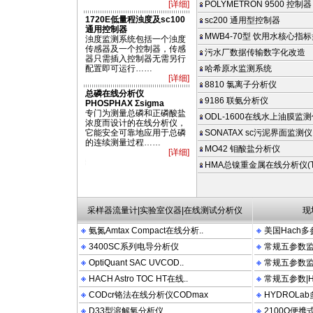
[详细]
POLYMETRON 9500 控制器
1720E低量程浊度及sc100
sc200 通用型控制器
通用控制器
MWB4-70型 饮用水核心指标
浊度监测系统包括一个浊度
传感器及一个控制器，传感
污水厂数据传输数字化改造
器只需插入控制器无需另行
配置即可运行……
哈希原水监测系统
[详细]
8810 氯离子分析仪
总磷在线分析仪
9186 联氨分析仪
PHOSPHAX Σsigma
专门为测量总磷和正磷酸盐
ODL-1600在线水上油膜监
浓度而设计的在线分析仪，
它能安全可靠地应用于总磷
SONATAX sc污泥界面监测仪
的连续测量过程……
MO42 钼酸盐分析仪
[详细]
CT 2100N 2100P 2100AN DRB200 FT660 LDO OTT HYDROLAB PHOSPHAX Sig
HMA总镍重金属在线分析仪(TN
采样器流量计|实验室仪器|在线测试分析仪
现
氨氮Amtax Compact在线分析..
美国Hach多
3400SC系列电导分析仪
常规五参数监测
OptiQuant SAC UVCOD..
常规五参数监测
HACH Astro TOC HT在线..
常规五参数|Hy
CODcr铬法在线分析仪CODmax
HYDROLa
D33型溶解氧分析仪
2100Q便携