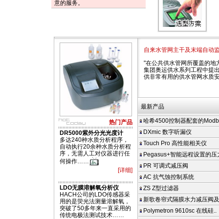
意的服务。
自来水管网主干及末端自动
"在公共供水管网所覆盖的地
集团奥运供水系列工程中提出
供非常有用的供水管网水质
最新产品
哈希4500控制器配套的Modbus
热门产品
DXmic 数字听漏仪
DR5000紫外分光光度计
多达240种水质分析程序，
Touch Pro 高性能相关仪
自动执行20余种水质分析程
序，无需人工对仪器进行任
Pegasus+智能远程设置的
何操作……
PR 可调式减压阀
[详细]
AC 抗气蚀控制系统
LDO无膜溶解氧分析仪
ZS Z型过滤器
HACH公司的LDO传感器采
新歌卷帘式隔膜水力减压阀
用的是荧光法测量溶解氧，
突破了50多年来一直采用的
Polymetron 9610sc 在线硅..
传统电极法测试技术……