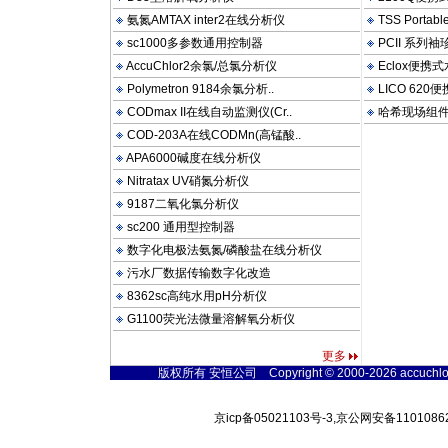
氨氮AMTAX inter2在线分析仪
TSS Porta
sc1000多参数通用控制器
PCII 系列
AccuChlor2余氯/总氯分析仪
Eclox便携
Polymetron 9184余氯分析..
LICO 62
CODmax II在线自动监测仪(Cr..
哈希现场组
COD-203A在线CODMn(高锰酸..
APA6000碱度在线分析仪
Nitratax UV硝氮分析仪
9187二氧化氯分析仪
sc200 通用型控制器
数字化电极法氨氮/磷酸盐在线分析仪
污水厂数据传输数字化改造
8362sc高纯水用pH分析仪
G1100荧光法微量溶解氧分析仪
更多
版权所有 安恒公司 Copyright © 2000-2026 accuchlor2.w
京icp备05021103号-3,京公网安备11010862