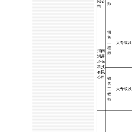
限公
师
司
销
售
工
大专或以
程
河南
师
润露
环保
科技
有限
公司
销
售
工
大专或以
程
师