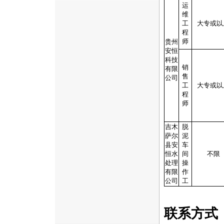
运
维
工
大专或以
程
师
贵州
安恒
科技
销
有限
售
公司
工
大专或以
程
师
吉木
脱
萨尔
泥
县安
车
恒水
间
不限
处理
操
有限
作
公司
工
联系方式