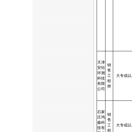
天津
销
安恒
售
环测
工
大专或以
科技
程
有限
师
公司
石家
销
庄鸿
售
淼科
工
大专或以
技有
程