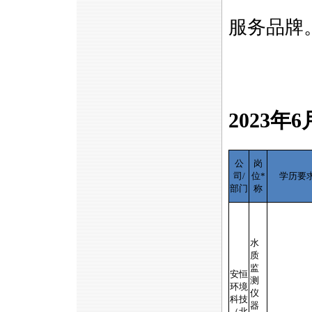
服务品牌
2023年
公
岗
司/
位
*
学历要
部门
称
水
质
监
安恒
测
环境
仪
科技
器
（北