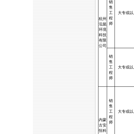
销
售
工
大专或以
程
杭州
师
泓懿
环境
科技
有限
公司
销
售
工
大专或以
程
师
销
售
工
大专或以
程
内蒙
师
古安
恒科