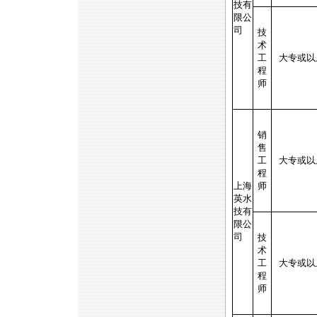
技有
限公
司
技
术
工
大专或以
程
师
销
售
工
大专或以
程
上海
师
英水
技有
限公
司
技
术
工
大专或以
程
师