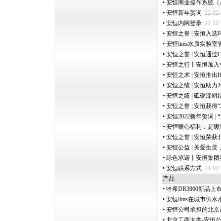
•
安恒商业操作系统（Anheng
•
安恒新年贺词
22-12-
•
安恒内网登录
22-12-
•
安恒之誉 | 安恒入选
•
安恒lims水质实验
•
安恒之誉 | 安恒通过C
•
安恒之行丨安恒加入
•
安恒之术 | 安恒推出
•
安恒之绩 | 安恒助力
•
安恒之绩 | 砥砺深
•
安恒之誉 | 安恒获得“
•
安恒2022新年贺词 |
*
•
安恒暖心福利：是暖
•
安恒之誉 | 安恒荣
•
安恒公益 | 关爱生
•
绿色承诺丨安恒集团
•
安恒联系方式
21-02-
产品
•
哈希DR3900新品
•
安恒lims在城市供
•
安恒公司承担的北京市
•
北京工商大学-安恒