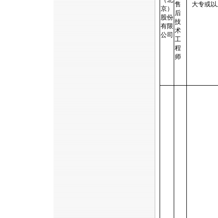
售
大专或以
京）
后
股份
技
有限
术
公司
工
程
师