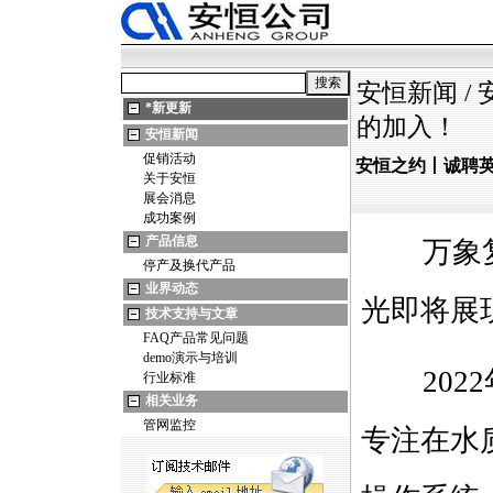
安恒新闻
/
*
新更新
的加入！
安恒新闻
促销活动
安恒之约丨诚聘
关于安恒
展会消息
成功案例
产品信息
万象复苏
停产及换代产品
业界动态
光即将展
技术支持与文章
FAQ产品常见问题
demo演示与培训
2022
行业标准
相关业务
管网监控
专注在水