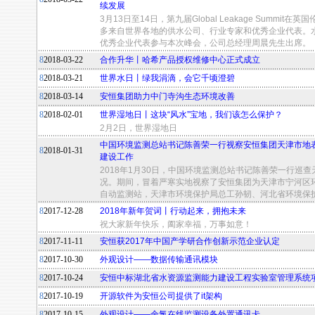
续发展
3月13日至14日，第九届Global Leakage Summi
多来自世界各地的供水公司、行业专家和优秀企业代表。
优秀企业代表参与本次峰会，公司总经理周晨先生出席。
8
2018-03-22
合作升华丨哈希产品授权维修中心正式成立
8
2018-03-21
世界水日丨绿我涓滴，会它千顷澄碧
8
2018-03-14
安恒集团助力中门寺沟生态环境改善
8
2018-02-01
世界湿地日丨这块“风水”宝地，我们该怎么保护？
2月2日，世界湿地日
中国环境监测总站书记陈善荣一行视察安恒集团天津市地
8
2018-01-31
建设工作
2018年1月30日，中国环境监测总站书记陈善荣一行巡
况。期间，冒着严寒实地视察了安恒集团为天津市宁河区
自动监测站，天津市环境保护局总工孙韧、河北省环境保
8
2017-12-28
2018年新年贺词丨行动起来，拥抱未来
祝大家新年快乐，阖家幸福，万事如意！
8
2017-11-11
安恒获2017年中国产学研合作创新示范企业认定
8
2017-10-30
外观设计——数据传输通讯模块
8
2017-10-24
安恒中标湖北省水资源监测能力建设工程实验室管理系统
8
2017-10-19
开源软件为安恒公司提供了it架构
8
2017-10-15
外观设计——余氯在线监测设备外置通讯卡