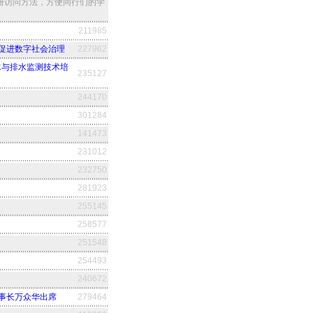
册访问方法，方便同行们的学
211985
促进数字社会治理
227962
水与排水监测技术培
235127
244170
301284
141473
231012
232750
281923
255145
258577
251548
254493
240672
事长万众华出席
279464