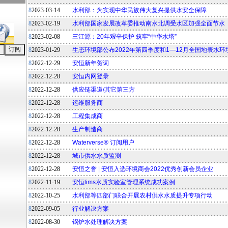
8
2023-03-14
水利部：为实现中华民族伟大复兴提供水安全保障
8
2023-02-19
水利部国家发展改革委推动南水北调受水区加强全面节水
8
2023-02-08
三江源：20年艰辛保护 筑牢“中华水塔”
8
2023-01-29
生态环境部公布2022年第四季度和1—12月全国地表水
8
2022-12-29
安恒新年贺词
8
2022-12-28
安恒内网登录
8
2022-12-28
供应链渠道/其它第三方
8
2022-12-28
运维服务商
8
2022-12-28
工程集成商
8
2022-12-28
生产制造商
8
2022-12-28
Waterverse® 订阅用户
8
2022-12-28
城市供水水质监测
8
2022-12-28
安恒之誉 | 安恒入选环境商会2022优秀创新会员企业
8
2022-11-19
安恒lims水质实验室管理系统成功案例
8
2022-10-25
水利部等四部门联合开展农村供水水质提升专项行动
8
2022-09-05
行业解决方案
8
2022-08-30
锅炉水处理解决方案