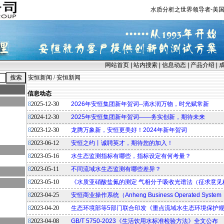
水质分析之世界领导者-美国
网站首页
|
站内搜索
|
信息动态
|
产品介绍
|
安恒新闻
/
安恒新闻
信息动态
8
2025-12-30
2026年安恒集团新年贺词--滴水润万物，时光赋常新
8
2024-12-30
2025年安恒集团新年贺词——务实创新，期待未来
8
2023-12-30
龙腾万象新，安恒更美好！2024年新年贺词
8
2023-06-12
安恒之约丨诚聘英才，期待您的加入！
8
2023-05-16
水生态监测指标有哪些，指标设定有何考量？
8
2023-05-11
不同流域水生态监测有哪些差异？
8
2023-05-10
《水质亚硝酸盐氮的测定 气相分子吸收光谱法（征求意见
8
2023-04-25
安恒商业操作系统（Anheng Business Operated Syste
8
2023-04-20
生态环境部等5部门联合印发《重点流域水生态环境保护
8
2023-04-08
GB/T 5750-2023《生活饮用水标准检验方法》全文公布