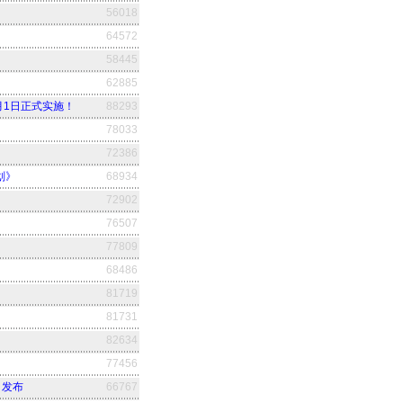
56018
64572
58445
62885
8月1日正式实施！
88293
78033
72386
划》
68934
72902
76507
77809
68486
81719
81731
82634
77456
）发布
66767