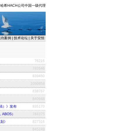
哈希HACH公司中国一级代理
成功案例
|
技术论坛
|
关于安恒
76216
792646
839460
1050858
838767
840948
稿）》发布
835170
m，ABOS）
784375
规划》
827316
845249