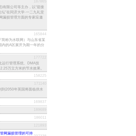
187865
团)有限公司等主办，以“迎接
点论坛”在同济大学·一二九礼堂
网漏损管理方面的专家应邀
165844
以下简称为水联网）与山东省某
围内的A区展开为期一年的分
177722
运行管理系统、DMA技
.25万立方米的节水效果。
158225
171140
到2050年英国将面临供水
169837
189689
186011
121893
共话供水管网漏损管理的可持