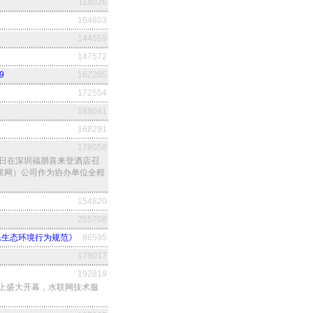
118026
164603
144559
147572
9
162205
172554
188041
168291
178056
-9日在深圳福朋喜来登酒店召
联网）公司作为协办单位全程
154820
255706
民生态环境行为规范》
86595
179017
192819
坛上盛大开幕，水联网技术服