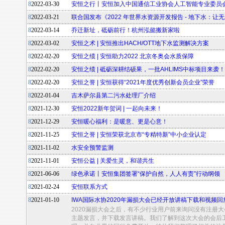
8
2022-03-30
安恒之行丨安恒加入中国通信工业协会人工智能专业委员
8
2022-03-21
联合国发布《2022 年世界水资源开发报告 - 地下水：让
8
2022-03-14
乔迁新址，砥砺前行！杭州泓懿搬新家啦
8
2022-03-02
安恒之术 | 安恒推出HACH/OTT地下水监测解决方案
8
2022-02-20
安恒之绩 | 安恒助力2022 北京冬奥会水质保障
8
2022-02-20
安恒之绩 | 砥砺深耕结硕果，一批AHLIMS中标项目来袭！
8
2022-02-20
安恒之誉 | 安恒获得“2021年度优秀创新会员企业”荣誉
8
2022-01-04
吉木萨尔县第二污水处理厂介绍
8
2021-12-30
安恒2022新年贺词 | 一起向未来！
8
2021-12-29
安恒暖心福利：是暖意、更是心意！
8
2021-11-25
安恒之誉 | 安恒荣获北京市“专精特新”中小企业认定
8
2021-11-02
水安全预警监测
8
2021-11-01
安恒公益 | 关爱生灵，和谐共生
8
2021-06-06
绿色承诺丨安恒集团签署“保护自然，人人有责”行动纲领
8
2021-02-24
安恒联系方式
8
2021-01-10
IWA国际水协2020年漏损大会已经开放讲稿下载和视频回
2020漏损大会之后，有不少行业用户前来询问没有注册
主题发言，并下载发言讲稿。我们了解到这次大会的会后