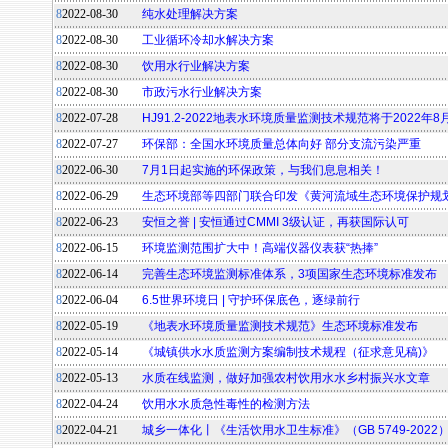
8
2022-08-30
纯水处理解决方案
8
2022-08-30
工业循环冷却水解决方案
8
2022-08-30
饮用水行业解决方案
8
2022-08-30
市政污水行业解决方案
8
2022-07-28
HJ91.2-2022地表水环境质量监测技术规范将于2022年
8
2022-07-27
环保部：全国水环境质量总体向好 部分支流污染严重
8
2022-06-30
7月1日起实施的环保政策，与我们息息相关！
8
2022-06-29
生态环境部等四部门联合印发《黄河流域生态环境保护规
8
2022-06-23
安恒之誉 | 安恒通过CMMI 3级认证，再获国际认可
8
2022-06-15
环境监测范围扩大中！高端仪器仪表获“热捧”
8
2022-06-14
完善生态环境监测标准体系，3项国家生态环境标准发布
8
2022-06-04
6.5世界环境日 | 守护环保底色，逐绿前行
8
2022-05-19
《地表水环境质量监测技术规范》生态环境标准发布
8
2022-05-14
《城镇供水水质监测方案编制技术规程（征求意见稿)》
8
2022-05-13
水质在线监测，做好加强农村饮用水水乡村振兴水文章
8
2022-04-24
饮用水水质急性毒性的检测方法
8
2022-04-21
城乡一体化丨《生活饮用水卫生标准》（GB 5749-2022