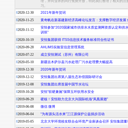
理，并向业界的同行免费开放，特此我们整理了相关的注
习。
8
2020-12-30
2021年新年贺词
8
2020-11-25
黄奇帆在新基建新经济高峰论坛发言：支撑数字经济发展 
安恒参加“2020国家城市供排水水质监测网资质认定和供
8
2020-11-12
训班”
8
2020-10-19
安恒集团获得 ITSS信息技术服务标准符合性证书
8
2020-09-28
AHLIMS实验室信息管理系统
8
2020-07-22
成立安恒测试（苏州）有限公司
8
2020-05-10
新疆吉木萨尔县污水处理厂污水处理费大幅提高
8
2019-12-30
2020年新年贺词
8
2019-12-12
安恒集团出席第八届生态补偿国际研讨会
8
2019-12-08
安恒集团出席首届中国节水论坛
8
2019-10-28
安恒“软硬兼施”保障玉环饮用水安全
8
2019-09-29
硬核！安恒助力北京大兴国际机场“凤凰展翅”
8
2019-06-08
微信 微博
8
2019-06-04
“为有源头活水来”三江源保护公益捐步活动
8
2019-05-05
北京大学环境校友联合会环境产业座谈会召开 安恒集团董