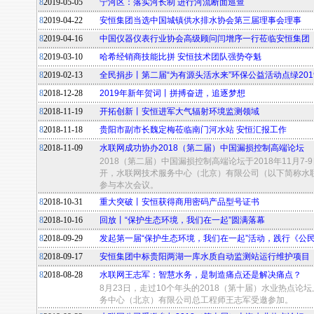
8
2019-05-05
宁河区：落实河长制 进行河流断面巡查
8
2019-04-22
安恒集团当选中国城镇供水排水协会第三届理事会理事
8
2019-04-16
中国仪器仪表行业协会高级顾问闫增序一行莅临安恒集团
8
2019-03-10
哈希经销商技能比拼 安恒技术团队强势夺魁
8
2019-02-13
全民捐步丨第二届“为有源头活水来”环保公益活动点绿201
8
2018-12-28
2019年新年贺词丨拼搏奋进，追逐梦想
8
2018-11-19
开拓创新丨安恒进军大气辐射环境监测领域
8
2018-11-18
贵阳市副市长魏定梅莅临南门河水站 安恒汇报工作
8
2018-11-09
水联网成功协办2018（第二届）中国漏损控制高端论坛
2018（第二届）中国漏损控制高端论坛于2018年11月7
开，水联网技术服务中心（北京）有限公司（以下简称水
参与本次会议。
8
2018-10-31
重大突破丨安恒获得商用密码产品型号证书
8
2018-10-16
回放丨“保护生态环境，我们在一起”圆满落幕
8
2018-09-29
发起第一届“保护生态环境，我们在一起”活动，践行《公
8
2018-09-17
安恒集团中标贵阳两湖一库水质自动监测站运行维护项目
8
2018-08-28
水联网王志军：智慧水务，是制造痛点还是解决痛点？
8月23日，走过10个年头的2018（第十届）水业热点论
务中心（北京）有限公司总工程师王志军受邀参加。