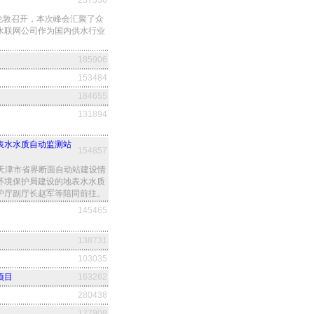
237338
t在英国伦敦召开，本次峰会汇聚了众
水联网公司作为国内供水行业
185906
153484
184655
131894
表水水质自动监测站
154857
查天津市省界断面自动站建设情
环境保护局建设的地表水水质
护厅副厅长赵军等陪同前往。
145465
138731
103035
项目
163262
280438
127908