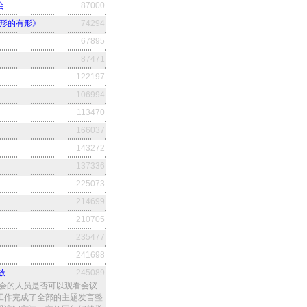
会
87000
无形的有形》
74294
67895
87471
122197
106994
113470
166037
143272
137336
225073
214699
210705
235477
241698
放
245089
大会的人员是否可以观看会议
工作完成了全部的主题发言整