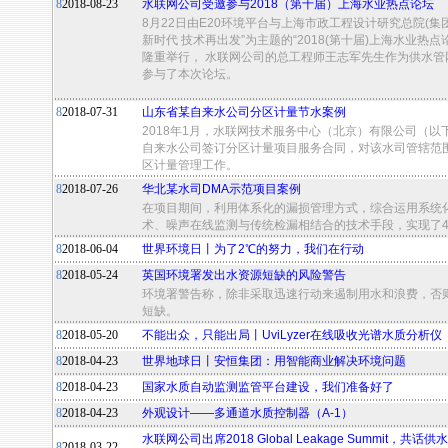
8
2018-08-23
水联网公司受邀参与2018（第十届）上海水业热点论坛
8月22日由E20环境平台与上海市政工程设计研究总院(集
新时代 技术再出发”为主题的“2018(第十届)上海水业热
隆重举行， 水联网公司的总工程师王志军先生作为供水管
参与了本次论坛。
8
2018-07-31
山东省某自来水公司分区计量节水案例
2018年1月，水联网技术服务中心（北京）有限公司（
自来水公司签订分区计量项目服务合同，对该水司管辖范
区计量管理工作。
8
2018-07-26
华北某水司DMA示范项目案例
在项目期间，利用体系化的漏损管理方式，综合运用系统化
术、噪声在线监测与传统检漏相结合的技术手段，实现了42
8
2018-06-04
世界环境日丨为了2℃的努力，我们在行动
8
2018-05-24
英国环境署发出水资源短缺的风险警告
环境署警告称，除非采取迅速行动来遏制用水和浪费，否则
短缺。
8
2018-05-20
不能出众，只能出局丨UviLyzer在线吸收光谱水质分析仪
8
2018-04-23
世界地球日丨安恒集团：用智能商业解决环境问题
8
2018-04-23
国家水质自动监测监管平台建设，我们准备好了
8
2018-04-23
外观设计——多通道水质控制器（A-1）
水联网公司出席2018 Global Leakage Summit，
8
2018-03-22