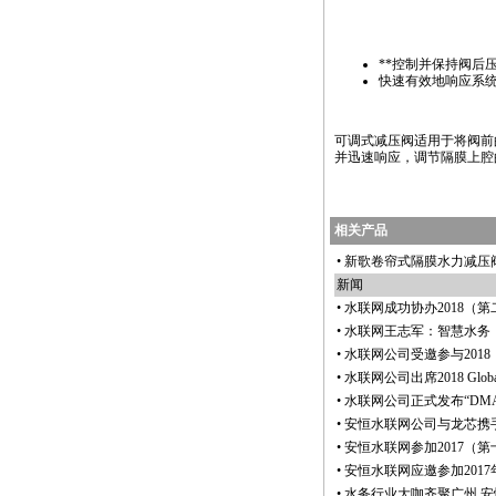
**
控制并保持阀后
快速有效地响应系
可调式减压阀适用于将阀前
并迅速响应，调节隔膜上腔
相关产品
•
新歌卷帘式隔膜水力减压
新闻
•
水联网成功协办2018（
•
水联网王志军：智慧水务
•
水联网公司受邀参与201
•
水联网公司出席2018 Glo
•
水联网公司正式发布“DMA
•
安恒水联网公司与龙芯携
•
安恒水联网参加2017（
•
安恒水联网应邀参加201
•
水务行业大咖齐聚广州 