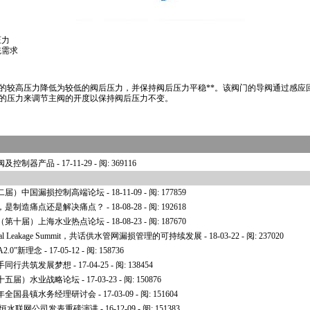
压力
统需求
的较高压力降低为较低的阀后压力，并保持阀后压力平稳
**
。该阀门的导阀通过感应
的压力来调节主阀的开度以保持阀后压力不变。
阀及控制器产品
- 17-11-29 - 阅: 369116
第二届）中国漏损控制高端论坛
- 18-11-09 - 阅: 177859
，是制造痛点还是解决痛点？
- 18-08-28 - 阅: 192618
8（第十届）上海水业热点论坛
- 18-08-23 - 阅: 187670
bal Leakage Summit，共话供水管网漏损管理的可持续发展
- 18-03-22 - 阅: 237020
2.0”新理念
- 17-05-12 - 阅: 158736
手同行共筑发展梦想
- 17-04-25 - 阅: 138454
第十五届）水业战略论坛
- 17-03-23 - 阅: 150876
7年全国县镇水务经理研讨会
- 17-03-09 - 阅: 151604
安恒水联网公司发表重磅演讲
- 16-12-09 - 阅: 151383