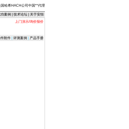
美国哈希HACH公司中国
*
*
代理
成功案例
|
技术论坛
|
关于安恒
上门演示/询价报价
件附件
|
评测案例
|
产品手册