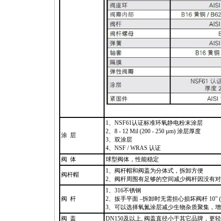
1、NSF61认证标准环氧静电粉末涂层
2、8 - 12 Mil (200 - 250 µm) 涂层厚度
涂 层
3、双涂层
4、NSF / WRAS 认证
阀 体
球型阀体，性能稳定
1、阀杆帽和阀盖为分体式，拆卸方便
阀杆帽
2、阀杆周围有足够的空间减少阀杆因没有
1、316不锈钢
阀 杆
2、扳手平面 –拆卸时无需担心损坏阀杆 10” (2
3、可以选择氧氮涂层减少生物杂质聚集，
阀 盖
DN150及以上, 阀盖直径小于其它品牌，更