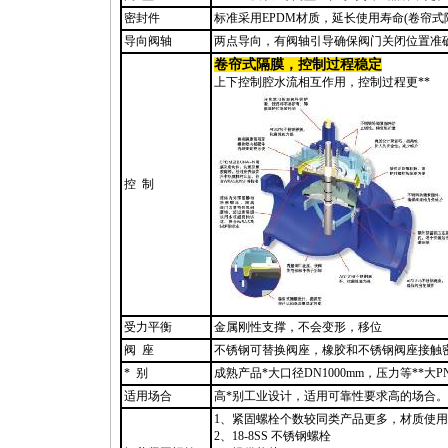
密封件
标准采用EPDM材质，延长使用寿命(卷帘式
导向阀轴
两点导向，有阀轴引导确保阀门关闭位置准
卷帘式隔膜，控制过程稳定
上下控制腔水流相互作用，控制过程更
**
控 制
受力平衡
金属刚性支撑，不会变形，移位
阀 座
不锈钢可替换阀座，橡胶和不锈钢阀座接触
*
别
成熟产品
*
大口径DN1000mm，压力等
*
*
大P
适用场合
高
*
别工业设计，适用可靠性要求高的场合。
1、紧固螺栓个数较同类产品更多，材质使
2、18-8SS 不锈钢螺栓