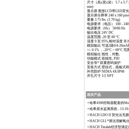
尺寸（高x宽x深） 5.7 x 5.7 x 
mm)
显示屏 图形LCD带LED背光
显示屏分辨率 240 x 160 pixe
重量 3.75 lbs. (1.70 kg)
电源要求（电压） 100 - 24
电源要求（Hz） 50/60 Hz
输出电压 24V DC
温度范围 -20 至 60 °C
湿度 0 至 95%,相对湿度 非
模拟输出 可选2路0/4-20
+/- 0.1% ，-20°C ~ 60°C 
模拟输出 线性，对数,
功能模式 双线性, PID
安全等
*
双重密码保护
安装方式 壁挂式，面板式
外壳防护 NEMA 4X/IP66
开孔尺寸 1/2 NPT
相关产品
•
哈希4500控制器配套的Mod
•
哈希原水监测系统
- 13-10
•
HACH LDO II 荧光法
•
HACH GLI
*
谱法溶解氧
•
HACH Titralab经济型滴