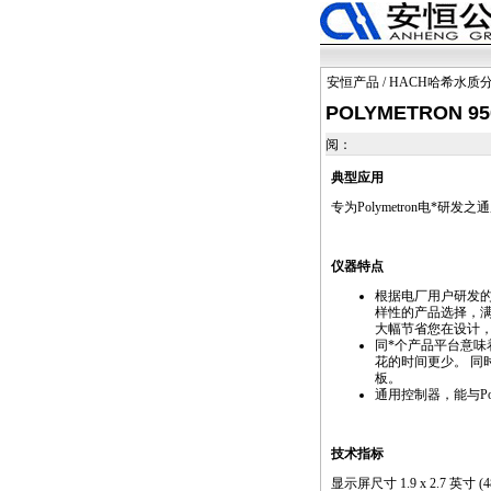
安恒产品
/
HACH哈希水质
POLYMETRON 9
阅：
典型应用
专为Polymetron电
*
研发之通
仪器特点
根据电厂用户研发
样性的产品选择，
大幅节省您在设计
同
*
个产品平台意味
花的时间更少。 同
板。
通用控制器，能与Poly
技术指标
显示屏尺寸 1.9 x 2.7 英寸 (48