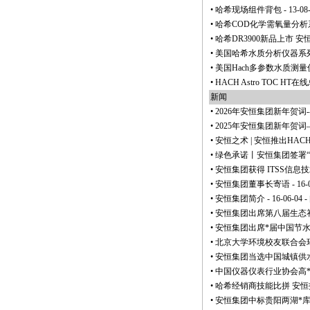
•
哈希现场组件背包
- 13-08
•
哈希COD化学需氧量分析
•
哈希DR3900新品上市 
•
美国哈希水质分析仪器系
•
美国Hach多参数水质测量仪s
•
HACH Astro TOC H
新闻
•
2026年安恒集团新年贺词
•
2025年安恒集团新年贺
•
安恒之术 | 安恒推出HAC
•
绿色承诺丨安恒集团签署
•
安恒集团获得 ITSS信
•
安恒集团董事长寄语
- 16-
•
安恒集团简介
- 16-06-04 -
•
安恒集团出席第八届生态
•
安恒集团出席
*
届中国节
•
北京大学环境校友联合会
•
安恒集团当选中国城镇供
•
中国仪器仪表行业协会高
•
哈希经销商技能比拼 安
•
安恒集团中标贵阳两湖
*