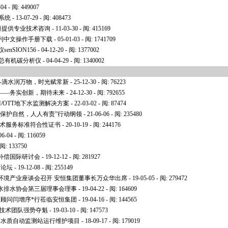
-04 - 阅: 449007
系统
- 13-07-29 - 阅: 408473
安恒提供专业技术咨询
- 11-03-30 - 阅: 415169
列中文操作手册下载
- 05-01-03 - 阅: 1741709
enSION156
- 04-12-20 - 阅: 1377002
T在线总有机碳分析仪
- 04-04-29 - 阅: 1340002
--滴水润万物，时光赋常新
- 25-12-30 - 阅: 76223
词——务实创新，期待未来
- 24-12-30 - 阅: 792655
H/OTT地下水监测解决方案
- 22-03-02 - 阅: 87474
“保护自然，人人有责”行动纲领
- 21-06-06 - 阅: 235480
息技术服务标准符合性证书
- 20-10-19 - 阅: 244176
06-04 - 阅: 116059
 阅: 133750
补偿国际研讨会
- 19-12-12 - 阅: 281927
水论坛
- 19-12-08 - 阅: 255149
环境产业座谈会召开 安恒集团董事长万众华出席
- 19-05-05 - 阅: 279472
水排水协会第三届理事会理事
- 19-04-22 - 阅: 164609
*
顾问闫增序
*
行莅临安恒集团
- 19-04-16 - 阅: 144565
恒技术团队强势夺魁
- 19-03-10 - 阅: 147573
库水质自动监测站运行维护项目
- 18-09-17 - 阅: 179019