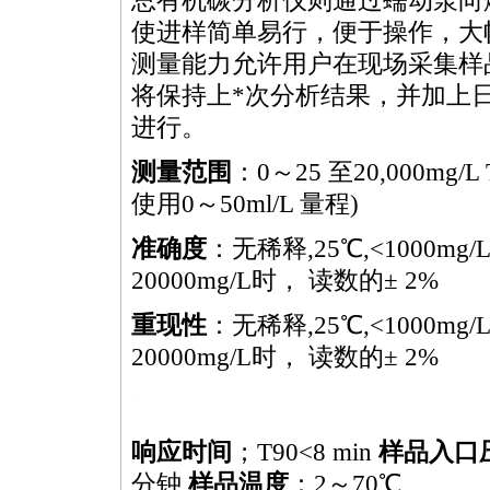
总有机碳分析仪则通过蠕动泵向
使进样简单易行，便于操作，大
测量能力允许用户在现场采集样
将保持上
*
次分析结果，并加上
进行。
测量范围
：0～25 至20,000mg/L
使用0～50ml/L 量程)
准确度
：无稀释,25℃,<1000mg
20000mg/L时， 读数的± 2%
重现性
：无稀释,25℃,<1000mg
20000mg/L时， 读数的± 2%
//watertest.com.cn/products/html/online_analyzer/138.html
响应时间
；T90<8 min
样品入口
分钟
样品温度
：2～70℃