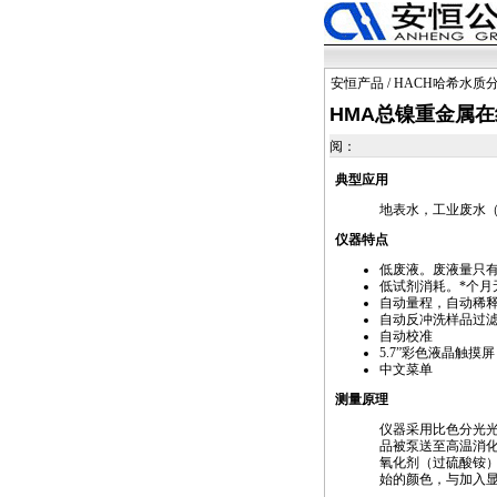
安恒产品
/
HACH哈希水质
HMA总镍重金属在线
阅：
典型应用
地表水，工业废水
仪器特点
低废液。废液量只有1
低试剂消耗。
*
个月
自动量程，自动稀
自动反冲洗样品过
自动校准
5.7”彩色液晶触摸屏
中文菜单
测量原理
仪器采用比色分光
品被泵送至高温消
氧化剂（过硫酸铵）
始的颜色，与加入