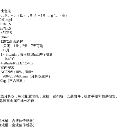
比色法
 ～3 （低），0 . 4 ～1 0 m g / L （高）
mg/l
F.S
F.S
%F.S
min
0℃高温消解
关闭，1天，2天…7天可选
L/月
 L/min，每次取50mL进行测量
0-40℃
A/RS232/RS485
室内安装
0V±10%，50Hz
900×255×600mm（分析仪主体）
g（不含试剂）
N I 总镍在线分析仪，标准配置包括：主机，试剂瓶，安装附件，操作手册和检测报告。
总镍重金属在线分析仪
纯水桶（含液位传感器）
废液桶（含液位传感器）