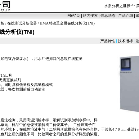
水质分析之世界
***
-
网站
*
页
|
站内搜索
|
信息动态
|
产品介绍
|
分析
/
在线测试分析仪器
/ HMA总镍重金属在线分析仪(TNI)
分析仪(TNI)
产品特性
|
技术指标
|
选
（如电镀含镍废水），污水厂进排口的总镍在线监测
.9L/月
无需更换试剂
释。同时具有低量程及高量程模式
滤器，每次检测前后自动清洗
光度法检测，采用高温消解水样，消解试剂添加到水样中。样
化单元。样品中的总镍被消解成二价镍离子。 二价镍离子在
的环境下，在碱性溶液中与丁二酮肟形成橙棕色有色络合物。于波长4 7 0 n m 处
显色剂之后的颜色不同，比较两者之间的差异分析样品的浓度。