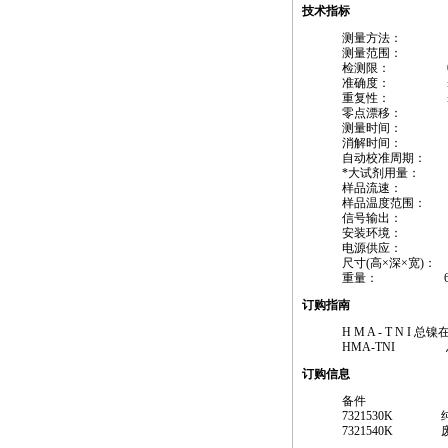
技术指标
测量方法： 
测量范围： 0 . 0 5
检测限： 0.01
准确度： ±3%
重复性： ±3%
零点漂移： ±5
测量时间： 50
消解时间： 12
自动校准周期： 
*
大试剂用量： 5
样品流速： 1～3
样品温度范围： 1
信号输出： 4-20m
安装环境： 
电源供应： AC22
尺寸(高×深×宽)： 
重量： 60k
订购指南
H M A - T 
HMA
-TNI 
订购信息
备件
7321530K 
7321540K 