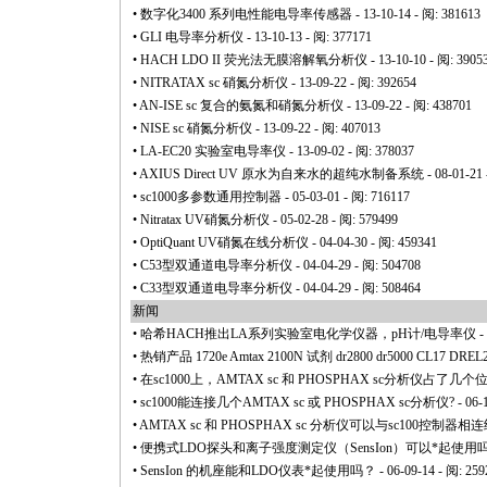
•
数字化3400 系列电性能电导率传感器
- 13-10-14 - 阅: 381613
•
GLI 电导率分析仪
- 13-10-13 - 阅: 377171
•
HACH LDO II 荧光法无膜溶解氧分析仪
- 13-10-10 - 阅: 3905
•
NITRATAX sc 硝氮分析仪
- 13-09-22 - 阅: 392654
•
AN-ISE sc 复合的氨氮和硝氮分析仪
- 13-09-22 - 阅: 438701
•
NISE sc 硝氮分析仪
- 13-09-22 - 阅: 407013
•
LA-EC20 实验室电导率仪
- 13-09-02 - 阅: 378037
•
AXIUS Direct UV 原水为自来水的超纯水制备系统
- 08-01-21
•
sc1000多参数通用控制器
- 05-03-01 - 阅: 716117
•
Nitratax UV硝氮分析仪
- 05-02-28 - 阅: 579499
•
OptiQuant UV硝氮在线分析仪
- 04-04-30 - 阅: 459341
•
C53型双通道电导率分析仪
- 04-04-29 - 阅: 504708
•
C33型双通道电导率分析仪
- 04-04-29 - 阅: 508464
新闻
•
哈希HACH推出LA系列实验室电化学仪器，pH计/电导率仪
-
•
热销产品 1720e Amtax 2100N 试剂 dr2800 dr5000 CL17 DREL2
•
在sc1000上，AMTAX sc 和 PHOSPHAX sc分析仪
•
sc1000能连接几个AMTAX sc 或 PHOSPHAX sc分析仪?
- 06-
•
AMTAX sc 和 PHOSPHAX sc 分析仪可以与sc100控制
•
便携式LDO探头和离子强度测定仪（SensIon）可以
*
起使用
•
SensIon 的机座能和LDO仪表
*
起使用吗？
- 06-09-14 - 阅: 259