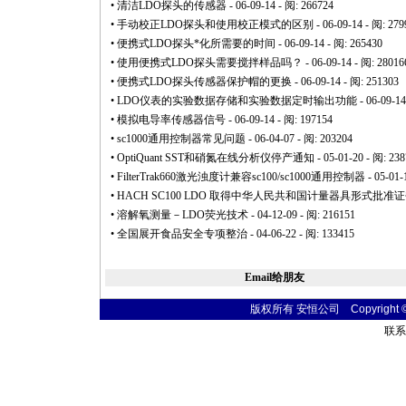
•
清洁LDO探头的传感器
- 06-09-14 - 阅: 266724
•
手动校正LDO探头和使用校正模式的区别
- 06-09-14 - 阅: 279
•
便携式LDO探头
*
化所需要的时间
- 06-09-14 - 阅: 265430
•
使用便携式LDO探头需要搅拌样品吗？
- 06-09-14 - 阅: 28016
•
便携式LDO探头传感器保护帽的更换
- 06-09-14 - 阅: 251303
•
LDO仪表的实验数据存储和实验数据定时输出功能
- 06-09-14
•
模拟电导率传感器信号
- 06-09-14 - 阅: 197154
•
sc1000通用控制器常见问题
- 06-04-07 - 阅: 203204
•
OptiQuant SST和硝氮在线分析仪停产通知
- 05-01-20 - 阅: 23
•
FilterTrak660激光浊度计兼容sc100/sc1000通用控制器
- 05-01-
•
HACH SC100 LDO 取得中华人民共和国计量器具形式批准
•
溶解氧测量－LDO荧光技术
- 04-12-09 - 阅: 216151
•
全国展开食品安全专项整治
- 04-06-22 - 阅: 133415
Email给朋友
版权所有 安恒公司 Copyright © 20
联系电