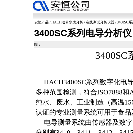
安恒产品
/
HACH哈希水质分析
/
在线测试分析仪器
/ 3400S
3400SC系列电导分析仪
阅：
3400SC
HACH3400SC
系列数字化电
多种范围检测，符合
ISO7888
和
纯水、废水、工业制造（高温
15
认证的专业测量系统可用于食品
电导测量系统由传感器及数字
分别有
3410
、
3411
、
3412
、
341