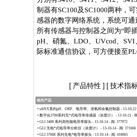
制器有
SC100
及
SC1000
两种，可
感器的数字网络系统，系统可通
所有传感器与控制器之间为“即
pH
、硝氮、
LDO
、
UVcod
、
SVI
际标准通信协议，可方便接至
PL
[
产品特性
] [
技术指
相关产品
•
si6XX系列pH、ORP、电导率、溶氧和余氯控制器
- 13-10-22
•
数字化3700系列无
*
式电导率传感器（浓度计）
- 13-10-21 - 
•
GLI 3400 系列高性能电导率探头
- 13-10-14 - 阅: 377972
•
GLI 无电
*
式电导率分析仪（浓度计）
- 13-10-14 - 阅: 371666
•
GLI 3700E 系列无电
*
电导率探头
- 13-10-14 - 阅: 418065