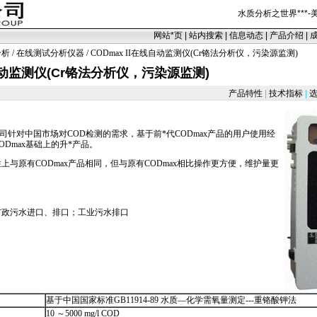
水质分析之世界
***
-
网站
*
页
|
站内搜索
|
信息动态
|
产品介绍
|
分析
/
在线测试分析仪器
/ CODmax II在线自动监测仪(Cr铬法分析仪，污染源监测)
线自动监测仪(Cr铬法分析仪，污染源监测)
产品特性
|
技术指标
|
选
公司针对中国市场对COD检测的需求，基于前
*
代
CODmax
产品的用户使用经
ODmax
基础上的升
*
产品。
性上与原有
CODmax
产品相同，但与原有
CODmax
相比操作更方便，维护量更
市政污水进口、排口；工业污水排口
基于中国国家标准GB11914-89 水质—化学需氧量测定---重铬酸钾法
10 ～5000 mg/l COD