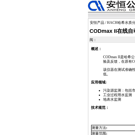
安恒产品
/
HACH哈希水质
CODmax II在
阅：
概述：
CODmax
II是哈希
验及反馈，在原有
C
该仪器在测试准确
低。
应用领域:
污染源监测：包括
工业过程用水监测
地表水监测
技术规范：
测量方法
:
测量范围
: