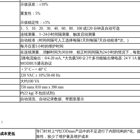
示值误差：±10%
重复性：5%
示值稳定性：±5%
3、5、10、20、30、40、60、80、100 或120 分钟及自动可选
连续测量、1~24小时间隔测量、触发启动测量
自动校准（时间间隔可人工选择每隔1天到每隔7天自动校准
*
次。)
每月仅需1小时的维护时间
在连续测量、消解时间为30分钟、校正时间间隔为24小时的情况下，每
2路电流输出：0/4-20 mA,
*
大负载500 Ω 2个多功能输出继电器: 24 V 1A
MODBUS通讯协议
+ 5° C～+ 40° C
220 VAC ± 10%/50-60 Hz
大约100 VA
550 mmx 810 mm x 390 mm
约22 kg( 不包括试剂)
自动清洗、自动记录数据、带图形显示
dmax_ii.html
下：
专门针对上
*
代
CODmax
产品中的不足进行了内部结构的
*
化。
成本更低
靠性，较少了维护量及维护成本