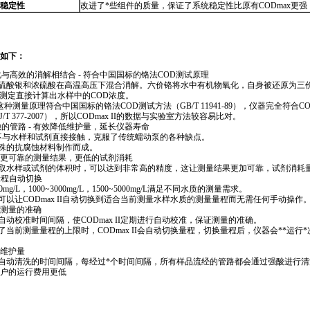
稳定性
改进了
*
些组件的质量，保证了系统稳定性比原有
CODmax
更强
dmax_ii.html
点如下：
与高效的消解相结合 - 符合中国国标的铬法COD测试原理
、硫酸银和浓硫酸在高温高压下混合消解。六价铬将水中有机物氧化，自身被还原为三
色测定直接计算出水样中的COD浓度。
这种测量原理符合中国国标的铬法COD测试方法（GB/T 11941-89），仪器完全符合
 377-2007），所以
CODmax
II的数据与实验室方法较容易比对。
的管路 - 有效降低维护量，延长仪器寿命
不与水样和试剂直接接触，克服了传统蠕动泵的各种缺点。
特殊的抗腐蚀材料制作而成。
- 更可靠的测量结果，更低的试剂消耗
量取水样或试剂的体积时，可以达到非常高的精度，这让测量结果更加可靠，试剂消耗
三档量程自动切换
0mg/L，1000~3000mg/L，1500~5000mg/L满足不同水质的测量需求。
能可以让
CODmax
II自动切换到适合当前测量水样水质的测量量程而无需任何手动操作
保测量的准确
置自动校准时间间隔，使
CODmax
II定期进行自动校准，保证测量的准确。
过了当前测量量程的上限时，
CODmax
II会自动切换量程，切换量程后，仪器会
*
*
运行
*
低维护量
置自动清洗的时间间隔，每经过
*
个时间间隔，所有样品流经的管路都会通过强酸进行清
让客户的运行费用更低
dmax_ii.html