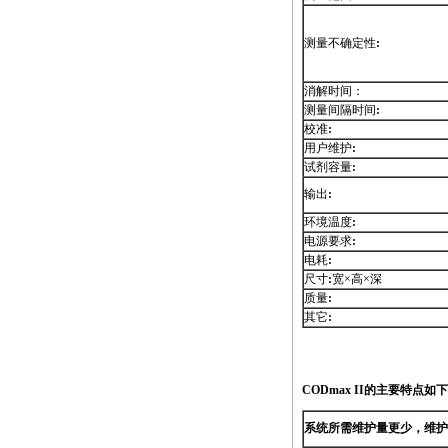
测量不确定性
:
消解时间：
测量间隔时间
:
校准
:
用户维护
:
试剂容量
:
输出
:
环境温度
:
电源要求
:
电耗
:
尺寸
:
宽×高×深
质量
:
其它
:
https://watertest.com.cn/products/html/online_analyzer/co
CODmax
II的主要特点如
系统所需维护量更少，维护