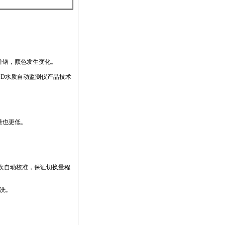
价铬，颜色发生变化。
COD水质自动监测仪产品技术
量也更低。
。
次自动校准，保证切换量程
洗。