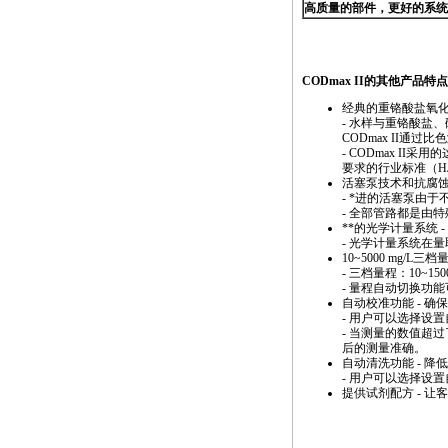
高质量的部件，更好的系统
https://watertest.com.cn/products/html/online_analyzer/co
CODmax
II的其他产品特
经典的重铬酸盐氧化
- 水样与重铬酸盐
CODmax
II通过比
-
CODmax
II采用的
要求的行业标准（HJ/T
活塞泵技术和抗腐蚀
-
*
进的活塞泵由于
- 全部管路都是由
**
的光学计量系统 
- 光学计量系统在
10~5000 mg/L
- 三档量程：10~150
- 量程自动切换功
自动校准功能 - 确
- 用户可以选择设
- 当测量的数值超
后的测量准确。
自动清洗功能 - 降
- 用户可以选择设
提供试剂配方 - 
https://watertest.com.cn/products/html/online_analyzer/co