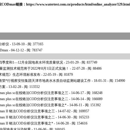
仪
CODmax
链接：
https://www.watertest.com.cn/products/html/online_analyzer/129.htm
dmax_ii.html
OD分析仪
- 13-09-10 - 阅: 377165
Dmax
- 04-12-12 - 阅: 783747
第四季度和1—12月全国地表水环境质量状况
- 23-01-29 - 阅: 837749
环境质量监测技术规范将于2022年8月1日正式实施！
- 22-07-28 - 阅: 88486
术规范》生态环境标准发布
- 22-05-19 - 阅: 81879
善荣
*
行视察安恒集团天津市地表水水质自动监测站建设工作
- 18-01-31 - 阅: 154990
方案
- 13-02-28 - 阅: 113552
x plus sc在线铬法COD分析仪注意事项之三
- 14-06-17 - 阅: 168248
x plus sc在线铬法COD分析仪注意事项之二
- 14-06-14 - 阅: 166089
x plus sc在线铬法COD分析仪注意事项之
*
- 14-06-11 - 阅: 151392
ax II 铬法COD分析仪注意事项之三
- 14-07-02 - 阅: 169957
ax II 铬法COD分析仪注意事项之二
- 14-06-30 - 阅: 165233
ax II 铬法COD分析仪注意事项之
*
- 14-06-28 - 阅: 154616
布 中国地表水污染较重
- 11-06-06 - 阅: 169165