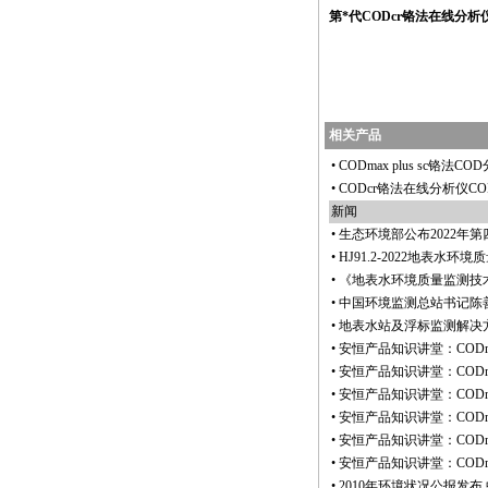
第
*
代CODcr铬法在线分析
https://watertest.com.cn/products/html/online_analyzer/co
相关产品
•
CODmax plus sc铬法C
•
CODcr铬法在线分析仪CO
新闻
•
生态环境部公布2022年
•
HJ91.2-2022地表水
•
《地表水环境质量监测技
•
中国环境监测总站书记陈
•
地表水站及浮标监测解决
•
安恒产品知识讲堂：CODma
•
安恒产品知识讲堂：CODma
•
安恒产品知识讲堂：CODma
•
安恒产品知识讲堂：CODm
•
安恒产品知识讲堂：CODm
•
安恒产品知识讲堂：CODm
•
2010年环境状况公报发