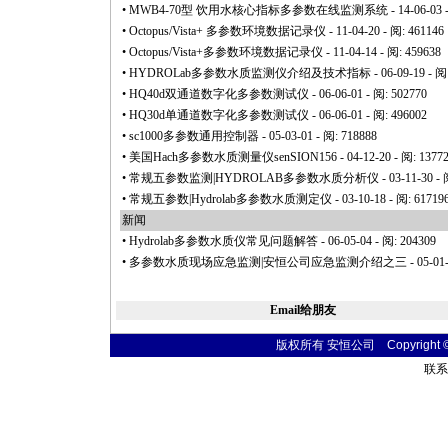
•
MWB4-70型 饮用水核心指标多参数在线监测系统
- 14-06-03 
•
Octopus/Vista+ 多参数环境数据记录仪
- 11-04-20 - 阅: 461146
•
Octopus/Vista+多参数环境数据记录仪
- 11-04-14 - 阅: 459638
•
HYDROLab多参数水质监测仪介绍及技术指标
- 06-09-19 - 阅
•
HQ40d双通道数字化多参数测试仪
- 06-06-01 - 阅: 502770
•
HQ30d单通道数字化多参数测试仪
- 06-06-01 - 阅: 496002
•
sc1000多参数通用控制器
- 05-03-01 - 阅: 718888
•
美国Hach多参数水质测量仪senSION156
- 04-12-20 - 阅: 1377
•
常规五参数监测|HYDROLAB多参数水质分析仪
- 03-11-30 -
•
常规五参数|Hydrolab多参数水质测定仪
- 03-10-18 - 阅: 61719
新闻
•
Hydrolab多参数水质仪常见问题解答
- 06-05-04 - 阅: 204309
•
多参数水质现场应急监测|安恒公司应急监测介绍之三
- 05-01
Email给朋友
版权所有 安恒公司 Copyright © 20
联系电