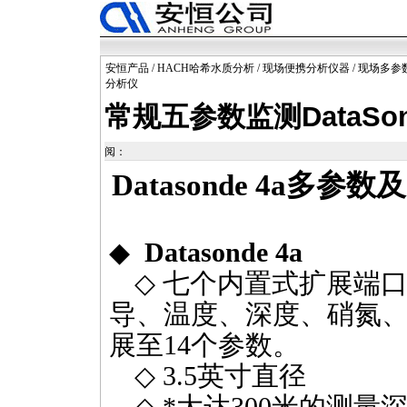
安恒产品
/
HACH哈希水质分析
/
现场便携分析仪器
/
现场多参
分析仪
常规五参数监测DataS
阅：
Datasonde 4a
多参数及
◆
Datasonde 4a
◇
七个内置式扩展端
导、温度、深度、硝氮
展至
14
个参数。
◇
3.5
英寸直径