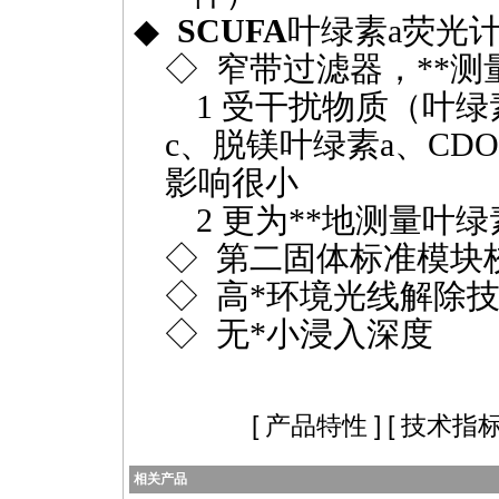
◆
SCUFA
叶绿素
a
荧光
◇
窄带过滤器，
**
测
1 受干扰物质（叶绿
c、脱镁叶绿素a、CD
影响很小
2 更为
**
地测量叶绿
◇
第二固体标准模块
◇
高
*
环境光线解除
◇
无
*
小浸入深度
[
产品特性
] [
技术指
相关产品