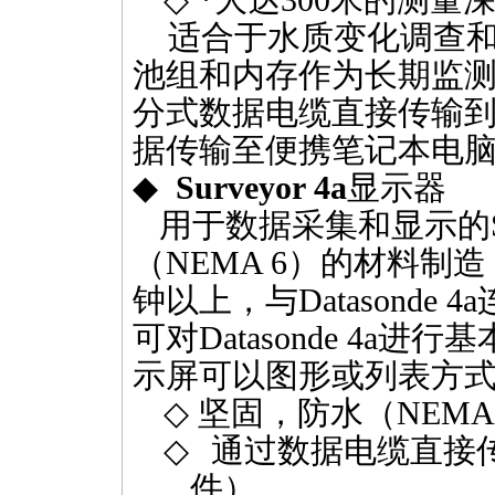
◇
*
大达
300
米的测量
适合于水质变化调查
池组和内存作为长期监
分式数据电缆直接传输
据传输至便携笔记本电
◆
Surveyor 4a
显示器
用于数据采集和显示的
（
NEMA 6
）的材料制造
钟以上，与
Datasonde 4a
可对
Datasonde 4a
进行基
示屏可以图形或列表方
◇
坚固，防水（
NEMA
◇
通过数据电缆直接
件）