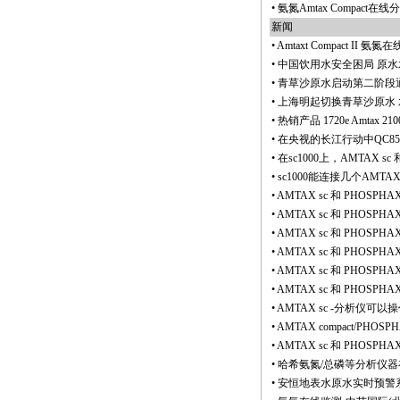
•
氨氮Amtax Compact在线
新闻
•
Amtaxt Compact II
•
中国饮用水安全困局 原
•
青草沙原水启动第二阶段
•
上海明起切换青草沙原水
•
热销产品 1720e Amtax 2100
•
在央视的长江行动中QC8500
•
在sc1000上，AMTAX
•
sc1000能连接几个AMTAX 
•
AMTAX sc 和 PHOS
•
AMTAX sc 和 PHO
•
AMTAX sc 和 PHOSP
•
AMTAX sc 和 PHOS
•
AMTAX sc 和 PHOS
•
AMTAX sc 和 PHOSPH
•
AMTAX sc -分析仪可以操作几
•
AMTAX compact/PHOS
•
AMTAX sc 和 PHOSPHA
•
哈希氨氮/总磷等分析仪
•
安恒地表水原水实时预警系