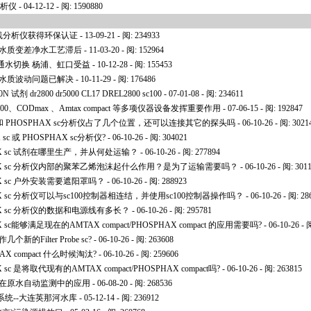
分析仪
- 04-12-12 - 阅: 1590880
 氨氮在线分析仪获得环保认证
- 13-09-21 - 阅: 234933
水水质变差净水工艺滞后
- 11-03-20 - 阅: 152964
通水切换 杨浦、虹口受益
- 10-12-28 - 阅: 155453
 水质波动问题已解决
- 10-11-29 - 阅: 176486
N 试剂 dr2800 dr5000 CL17 DREL2800 sc100
- 07-01-08 - 阅: 234611
、CODmax 、Amtax compact 等多项仪器设备发挥重要作用
- 07-06-15 - 阅: 192847
 sc 和 PHOSPHAX sc分析仪占了几个位置，还可以连接其它的探头吗
- 06-10-26 - 阅: 3021
sc 或 PHOSPHAX sc分析仪?
- 06-10-26 - 阅: 304021
PHAX sc 试剂在哪里生产，并从何处运输？
- 06-10-26 - 阅: 277894
SPHAX sc 分析仪内部的聚苯乙烯泡沫起什么作用？是为了运输需要吗？
- 06-10-26 - 阅: 301
HAX sc 户外安装需要遮阳罩吗？
- 06-10-26 - 阅: 288923
PHAX sc 分析仪可以与sc100控制器相连结，并使用sc100控制器操作吗？
- 06-10-26 - 阅: 28
PHAX sc 分析仪的数据和电源线有多长？
- 06-10-26 - 阅: 295781
AX sc能够满足现在的AMTAX compact/PHOSPHAX compact 的应用需要吗?
- 06-10-26 - 
个新的Filter Probe sc?
- 06-10-26 - 阅: 263608
PHAX compact 什么时候淘汰?
- 06-10-26 - 阅: 259606
X sc 是将取代现有的AMTAX compact/PHOSPHAX compact吗?
- 06-10-26 - 阅: 263815
器在原水自动监测中的应用
- 06-08-20 - 阅: 268536
统--大连英那河水库
- 05-12-14 - 阅: 236912