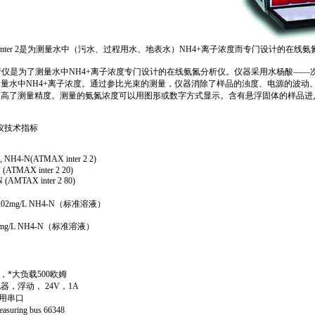
inter 2是为测量水中（污水、过程用水、地表水）NH4+离子浓度而专门设计的在线
析仪是为了测量水中NH4+离子浓度专门设计的在线氨氮分析仪。仪器采用水杨酸——
量水中NH4+离子浓度。通过参比光束的测量，仪器消除了样品的浊度、电源的波动
提高了测量精度。测量的氨氮浓度可以用图形或数字方式显示。含有悬浮固体的样品进
分析仪技术指标
, NH4-N(ATMAX inter 2 2)
TMAX inter 2 20)
 (
AMTAX
inter 2 80)
2mg/L NH4-N（标准溶液）
g/L NH4-N（标准溶液）
A，
*
大负载500欧姆
器，浮动， 24V，1A
用串口
g bus 66348