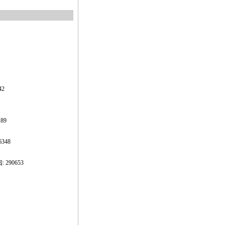
42
189
6348
阅: 290653