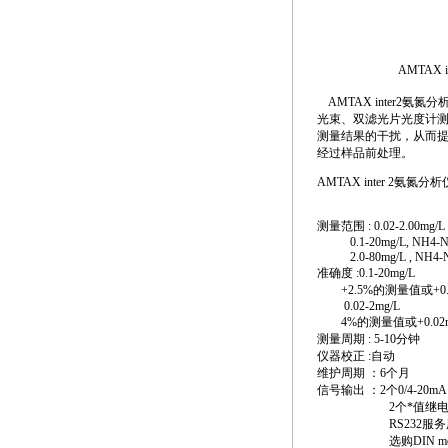
AMTAX
AMTAX
inter2
氨氮分
光束、双滤光片光度计测
测量结果的干扰，从而
经过样品前处理。
AMTAX
inter 2氨氮
测量范围 : 0.02-2.00mg/L 
0.1-20mg/L, NH4-N (A
2.0-80mg/L , NH4-N
准确度 :0.1-20mg/L
+2.5%的测量值或+0.0
0.02-2mg/L
4%的测量值或+0.02m
测量周期 : 5-10分钟
仪器校正 :自动
维护周期 ：6个月
信号输出 ：2个0/4-20m
2个
*
值继电
RS232服务
选购DIN measurin