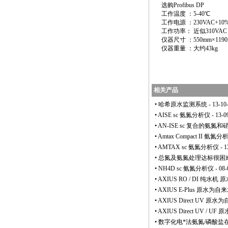
选购Profibus DP
工作温度 ：5-40℃
工作电源 ：230VAC+10%/
工作功率： 近似310VA
仪器尺寸 ：550mm×1190
仪器重量 ：大约43kg
相关产品
•
哈希原水监测系统
- 13-10
•
AISE sc 氨氮分析仪
- 13-0
•
AN-ISE sc 复合的氨氮
•
Amtax Compact II 氨氮分
•
AMTAX sc 氨氮分析仪
- 1
•
总氮及氨氮处理达标很困
•
NH4D sc 氨氮分析仪
- 08-
•
AXIUS RO / DI 纯水
•
AXIUS E-Plus 原水为自
•
AXIUS Direct UV
•
AXIUS Direct UV 
•
数字化电
*
法氨氮/磷酸盐