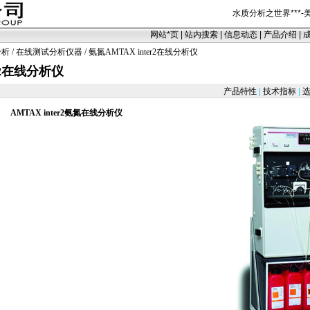
水质分析之世界
***
-
网站
*
页
|
站内搜索
|
信息动态
|
产品介绍
|
分析
/
在线测试分析仪器
/ 氨氮AMTAX inter2在线分析仪
er2在线分析仪
产品特性
|
技术指标
|
选
AMTAX
inter2
氨氮在线分析仪