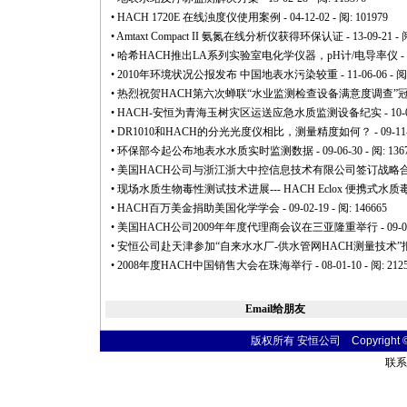
•
HACH 1720E 在线浊度仪使用案例
- 04-12-02 - 阅: 101979
•
Amtaxt Compact II 氨氮在线分析仪获得环保认证
- 13-09-21 - 
•
哈希HACH推出LA系列实验室电化学仪器，pH计/电导率仪
-
•
2010年环境状况公报发布 中国地表水污染较重
- 11-06-06 - 阅
•
热烈祝贺HACH第六次蝉联“水业监测检查设备满意度调查”
•
HACH-安恒为青海玉树灾区运送应急水质监测设备纪实
- 10-
•
DR1010和HACH的分光光度仪相比，测量精度如何？
- 09-11
•
环保部今起公布地表水水质实时监测数据
- 09-06-30 - 阅: 136
•
美国HACH公司与浙江浙大中控信息技术有限公司签订战略
•
现场水质生物毒性测试技术进展--- HACH Eclox 便携式水
•
HACH百万美金捐助美国化学学会
- 09-02-19 - 阅: 146665
•
美国HACH公司2009年年度代理商会议在三亚隆重举行
- 09-
•
安恒公司赴天津参加“自来水水厂-供水管网HACH测量技术”
•
2008年度HACH中国销售大会在珠海举行
- 08-01-10 - 阅: 212
Email给朋友
版权所有 安恒公司 Copyright © 20
联系电