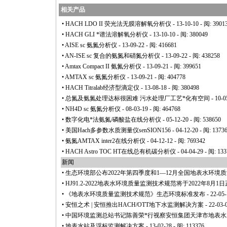
相关产品
•
HACH LDO II 荧光法无膜溶解氧分析仪
- 13-10-10 - 阅: 3901
•
HACH GLI
*
谱法溶解氧分析仪
- 13-10-10 - 阅: 380049
•
AISE sc 氨氮分析仪
- 13-09-22 - 阅: 416681
•
AN-ISE sc 复合的氨氮和硝氮分析仪
- 13-09-22 - 阅: 438258
•
Amtax Compact II 氨氮分析仪
- 13-09-21 - 阅: 399651
•
AMTAX sc 氨氮分析仪
- 13-09-21 - 阅: 404778
•
HACH Titralab经济型滴定仪
- 13-08-18 - 阅: 380498
•
总氮及氨氮处理达标很困难 污水处理厂工艺
*
化有空间
- 10-0
•
NH4D sc 氨氮分析仪
- 08-03-19 - 阅: 464768
•
数字化电
*
法氨氮/磷酸盐在线分析仪
- 05-12-20 - 阅: 538650
•
美国Hach多参数水质测量仪senSION156
- 04-12-20 - 阅: 1373
•
氨氮AMTAX inter2在线分析仪
- 04-12-12 - 阅: 769342
•
HACH Astro TOC HT在线总有机碳分析仪
- 04-04-29 - 阅: 13
新闻
•
生态环境部公布2022年第四季度和1—12月全国地表水环境
•
HJ91.2-2022地表水环境质量监测技术规范将于2022年8月1
•
《地表水环境质量监测技术规范》生态环境标准发布
- 22-05-
•
安恒之术 | 安恒推出HACH/OTT地下水监测解决方案
- 22-03-
•
中国环境监测总站书记陈善荣
*
行视察安恒集团天津市地表水
•
地表水站及浮标监测解决方案
- 13-02-28 - 阅: 113376